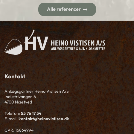
Alle referencer
Kontakt
Anlægsgartner Heino Vistisen A/S
Industrivangen 6
4700 Næstved
Telefon:
55 76 17 54
E-mail:
kontakt@heinovistisen.dk
CVR: 16864994