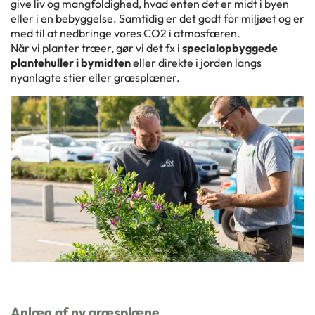
give liv og mangfoldighed, hvad enten det er midt i byen
eller i en bebyggelse. Samtidig er det godt for miljøet og er
med til at nedbringe vores CO2 i atmosfæren.
Når vi planter træer, gør vi det fx i
specialopbyggede
plantehuller i bymidten
eller direkte i jorden langs
nyanlagte stier eller græsplæner.
Anlæg af ny græsplæne