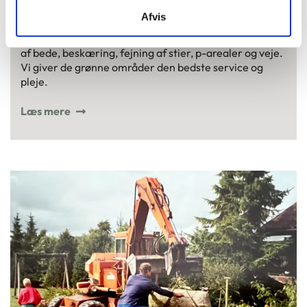
Pleje og vedligeholdelse
Afvis
Vi passer alt lige fra græsslåning, hækklipning, lugning
af bede, beskæring, fejning af stier, p-arealer og veje.
Vi giver de grønne områder den bedste service og
pleje.
Læs mere