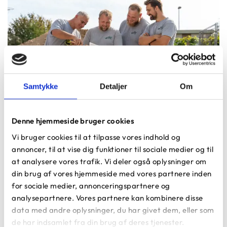
Samtykke
Detaljer
Om
Denne hjemmeside bruger cookies
Vi bruger cookies til at tilpasse vores indhold og
annoncer, til at vise dig funktioner til sociale medier og til
at analysere vores trafik. Vi deler også oplysninger om
Referencer
din brug af vores hjemmeside med vores partnere inden
for sociale medier, annonceringspartnere og
Her kan du læse om nogle af de projekter, som vi hos
analysepartnere. Vores partnere kan kombinere disse
Anlægsgartner Heino Vistisen A/S siden 1984 har
udført for vores kunder.
data med andre oplysninger, du har givet dem, eller som
de har indsamlet fra din brug af deres tjenester.