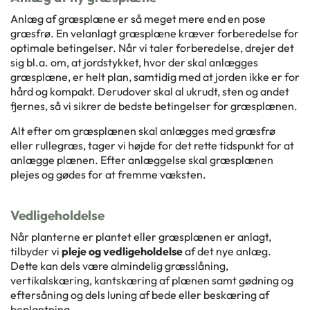
Anlæg af græsplæne er så meget mere end en pose
græsfrø. En velanlagt græsplæne kræver forberedelse for
optimale betingelser. Når vi taler forberedelse, drejer det
sig bl.a. om, at jordstykket, hvor der skal anlægges
græsplæne, er helt plan, samtidig med at jorden ikke er for
hård og kompakt. Derudover skal al ukrudt, sten og andet
fjernes, så vi sikrer de bedste betingelser for græsplænen.
Alt efter om græsplænen skal anlægges med græsfrø
eller rullegræs, tager vi højde for det rette tidspunkt for at
anlægge plænen. Efter anlæggelse skal græsplænen
plejes og gødes for at fremme væksten.
Vedligeholdelse
Når planterne er plantet eller græsplænen er anlagt,
tilbyder vi
pleje og vedligeholdelse
af det nye anlæg.
Dette kan dels være almindelig græsslåning,
vertikalskæring, kantskæring af plænen samt gødning og
eftersåning og dels luning af bede eller beskæring af
beplantning.