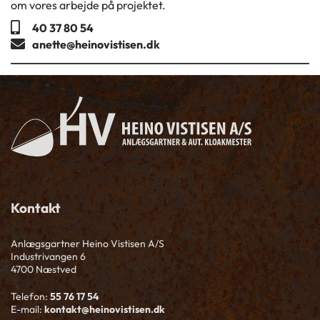
om vores arbejde på projektet.
40 37 80 54
anette@heinovistisen.dk
Kontakt
Anlægsgartner Heino Vistisen A/S
Industrivangen 6
4700 Næstved
Telefon:
55 76 17 54
E-mail:
kontakt@heinovistisen.dk