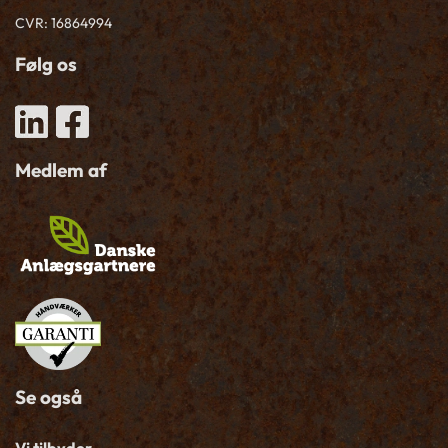
CVR: 16864994
Følg os
Medlem af
Se også
Vi tilbyder