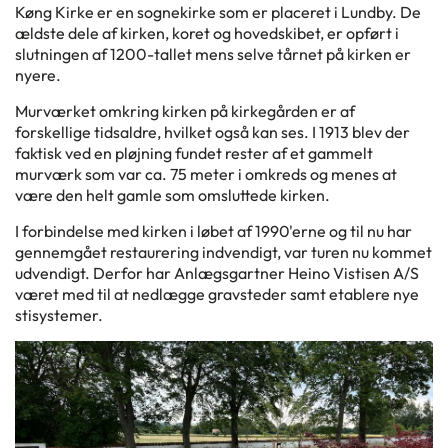
Køng Kirke er en sognekirke som er placeret i Lundby. De
ældste dele af kirken, koret og hovedskibet, er opført i
slutningen af 1200-tallet mens selve tårnet på kirken er
nyere.
Murværket omkring kirken på kirkegården er af
forskellige tidsaldre, hvilket også kan ses. I 1913 blev der
faktisk ved en pløjning fundet rester af et gammelt
murværk som var ca. 75 meter i omkreds og menes at
være den helt gamle som omsluttede kirken.
I forbindelse med kirken i løbet af 1990'erne og til nu har
gennemgået restaurering indvendigt, var turen nu kommet
udvendigt. Derfor har Anlægsgartner Heino Vistisen A/S
været med til at nedlægge gravsteder samt etablere nye
stisystemer.