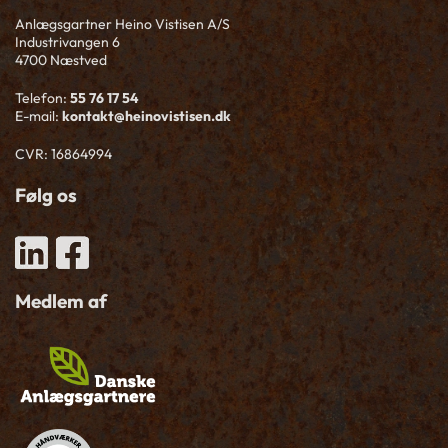
Anlægsgartner Heino Vistisen A/S
Industrivangen 6
4700 Næstved
Telefon:
55 76 17 54
E-mail:
kontakt@heinovistisen.dk
CVR: 16864994
Følg os
Medlem af