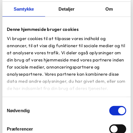
Samtykke
Detaljer
Om
Denne hjemmeside bruger cookies
Vi bruger cookies til at tilpasse vores indhold og
annoncer, til at vise dig funktioner til sociale medier og til
at analysere vores trafik. Vi deler også oplysninger om
din brug af vores hjemmeside med vores partnere inden
for sociale medier, annonceringspartnere og
Fakta om anlægsprojektet
analysepartnere. Vores partnere kan kombinere disse
Udført for:
Frøslev Sogns Menighedsråd
data med andre oplysninger, du har givet dem, eller som
Rådgiver:
AART
de har indsamlet fra din brug af deres tjenester.
Anlægsår:
2022
Varighed:
1,5 måned
Samtykkevalg
Projektets indhold:
Etablering af ny forplads og
Nødvendig
adgangssti i granit
Underleverandører og -entreprenører:
Vognmand
Frede Andersen & Søn, Vangsøe
Præferencer
Byggesum:
DKK 250.000,00